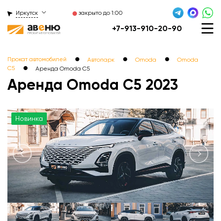
Иркутск
закрыто до 1:00
+7-913-910-20-90
●
●
●
Прокат автомобилей
Автопарк
Omoda
Omoda
●
C5
Аренда Omoda C5ㅤ
Аренда Omoda C5 2023
Новинка