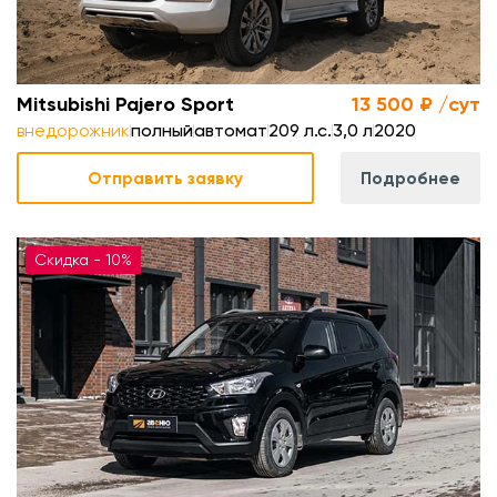
Mitsubishi Pajero Sport
13 500 ₽ /сут
внедорожник
полный
автомат
209 л.с.
3,0 л
2020
Отправить заявку
Подробнее
Скидка - 10%
.
л
.
м