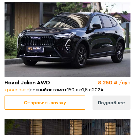
с
л
.
м
Haval Jolion 4WD
8 250 ₽ /сут
кроссовер
полный
автомат
150 л.с
1,5 л
2024
Отправить заявку
Подробнее
.