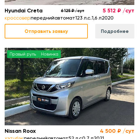
Hyundai Creta
5 512 ₽ /сут
6 125 ₽ /сут
кроссовер
передний
автомат
123 л.с.
1,6 л
2020
Отправить заявку
Подробнее
Правый руль
Новинка
с
л
.
м
Nissan Roox
4 500 ₽ /сут
хэтчбэк
передний
автомат
52 л.с
0,7 л
2021