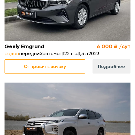
.
м
Geely Emgrand
6 000 ₽ /сут
седан
передний
автомат
122 л.с.
1,5 л
2023
Отправить заявку
Подробнее
.
л
.
м