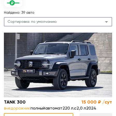
Найдено: 39 авто
Сортировка:
по умолчанию
с
л
.
м
TANK 300
15 000 ₽ /сут
внедорожник
полный
автомат
220 л.с
2,0 л
2024