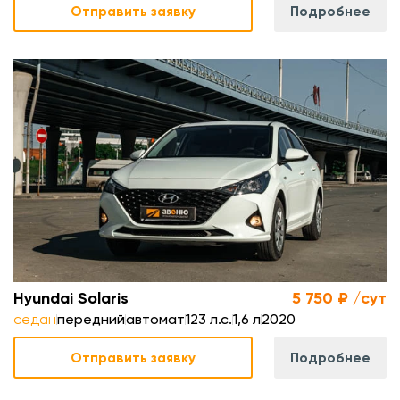
Отправить заявку
Подробнее
.
л
.
м
Hyundai Solaris
5 750 ₽ /сут
седан
передний
автомат
123 л.с.
1,6 л
2020
Отправить заявку
Подробнее