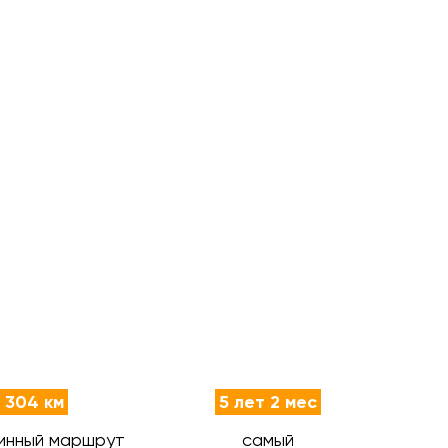
 304 км
5 лет 2 мес
инный маршрут
самый