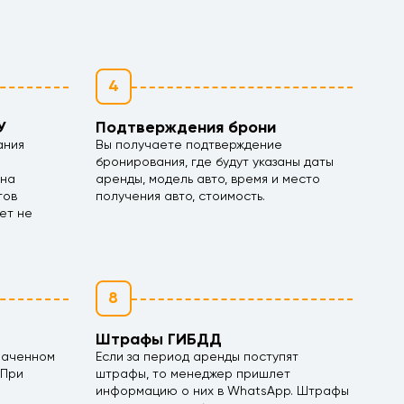
4
У
Подтверждения брони
ания
Вы получаете подтверждение
бронирования, где будут указаны даты
 на
аренды, модель авто, время и место
тов
получения авто, стоимость.
ет не
8
Штрафы ГИБДД
наченном
Если за период аренды поступят
 При
штрафы, то менеджер пришлет
информацию о них в WhatsApp. Штрафы