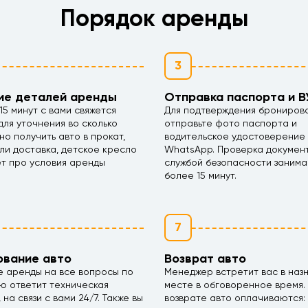
Порядок аренды
3
ие деталей аренды
Отправка паспорта и В
15 минут с вами свяжется
Для подтверждения брониров
ля уточнения во сколько
отправьте фото паспорта и
но получить авто в прокат,
водительское удостоверение
ли доставка, детское кресло
WhatsApp. Проверка докумен
ет про условия аренды
службой безопасности занима
более 15 минут.
7
ование авто
Возврат авто
е аренды на все вопросы по
Менеджер встретит вас в наз
ю ответит техническая
месте в обговоренное время.
 на связи с вами 24/7. Также вы
возврате авто оплачиваются: