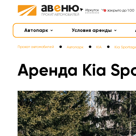
Иркутск
закрыто до 1:00
Автопарк
Условия аренды
●
●
●
Прокат автомобилей
Автопарк
KIA
Kia Sportag
Аренда Kia Spo