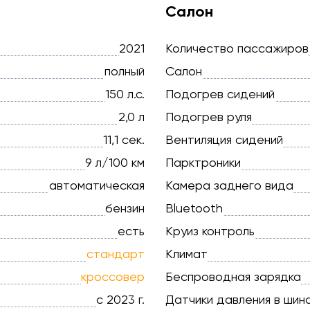
Салон
2021
Количество пассажиров
полный
Салон
150 л.с.
Подогрев сидений
2,0 л
Подогрев руля
11,1 сек.
Вентиляция сидений
9 л/100 км
Парктроники
автоматическая
Камера заднего вида
бензин
Bluetooth
есть
Круиз контроль
стандарт
Климат
кроссовер
Беспроводная зарядка
с 2023 г.
Датчики давления в шин