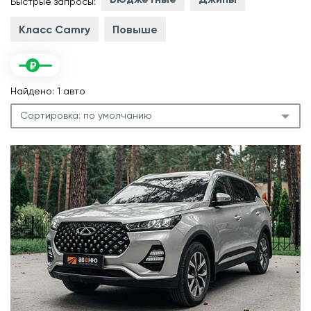
Быстрые запросы:
Класс Camry
Повыше
Найдено: 1 авто
Сортировка:
по умолчанию
с
л
.
м