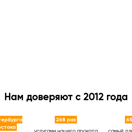
Нам доверяют с 2012 года
тербурга
268 раз
65
остока
услугами нашего проката
самый дл