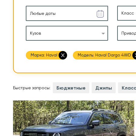
Класс
Кузов
Приво
Марка:
Haval
Модель:
Haval Dargo 4WD
Бюджетные
Джипы
Класс
Быстрые запросы:
2 л.с
2,0 л