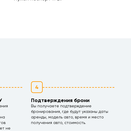
4
У
Подтверждения брони
ания
Вы получаете подтверждение
бронирования, где будут указаны даты
 на
аренды, модель авто, время и место
тов
получения авто, стоимость.
ет не